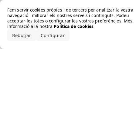
Error loading the brand
Fem servir cookies pròpies i de tercers per analitzar la vostra
navegació i millorar els nostres serveis i continguts. Podeu
acceptar-les totes o configurar les vostres preferències. Més
informació a la nostra
Política de cookies
Rebutjar
Configurar
Accepta-ho tot