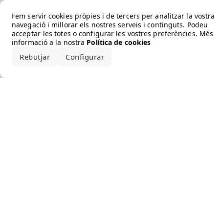
Error loading the brand
Fem servir cookies pròpies i de tercers per analitzar la vostra
navegació i millorar els nostres serveis i continguts. Podeu
acceptar-les totes o configurar les vostres preferències. Més
informació a la nostra
Política de cookies
Rebutjar
Configurar
Accepta-ho tot