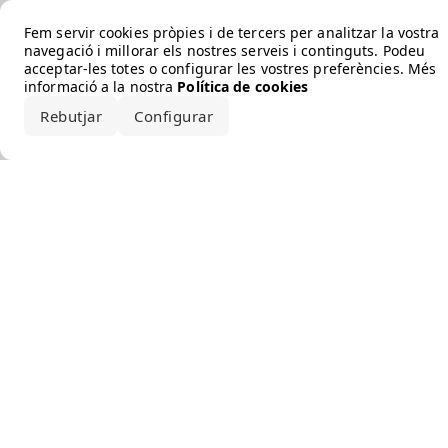
Error loading the brand
Fem servir cookies pròpies i de tercers per analitzar la vostra
navegació i millorar els nostres serveis i continguts. Podeu
acceptar-les totes o configurar les vostres preferències. Més
informació a la nostra
Política de cookies
Rebutjar
Configurar
Accepta-ho tot