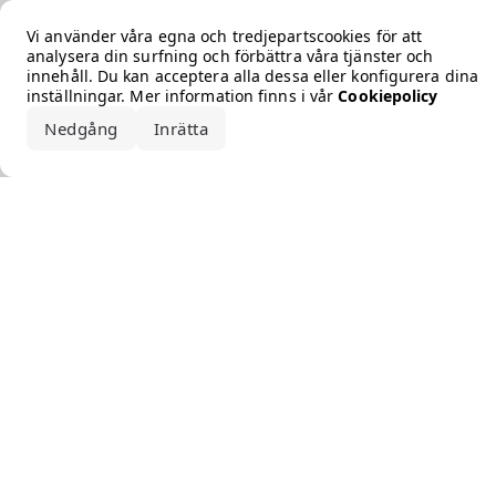
Error loading the brand
Vi använder våra egna och tredjepartscookies för att
analysera din surfning och förbättra våra tjänster och
innehåll. Du kan acceptera alla dessa eller konfigurera dina
inställningar. Mer information finns i vår
Cookiepolicy
Nedgång
Inrätta
Acceptera alla