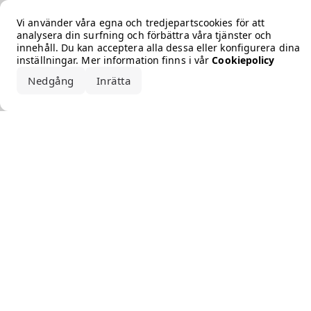
Error loading the brand
Vi använder våra egna och tredjepartscookies för att
analysera din surfning och förbättra våra tjänster och
innehåll. Du kan acceptera alla dessa eller konfigurera dina
inställningar. Mer information finns i vår
Cookiepolicy
Nedgång
Inrätta
Acceptera alla