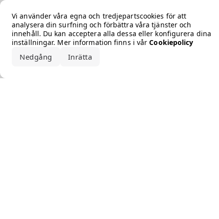
Error loading the brand
Vi använder våra egna och tredjepartscookies för att
analysera din surfning och förbättra våra tjänster och
innehåll. Du kan acceptera alla dessa eller konfigurera dina
inställningar. Mer information finns i vår
Cookiepolicy
Nedgång
Inrätta
Acceptera alla