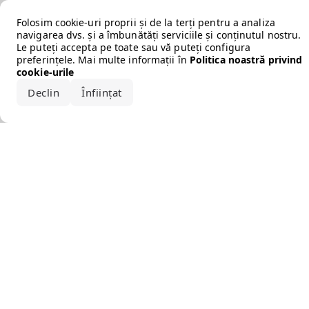
Error loading the brand
Folosim cookie-uri proprii și de la terți pentru a analiza
navigarea dvs. și a îmbunătăți serviciile și conținutul nostru.
Le puteți accepta pe toate sau vă puteți configura
preferințele. Mai multe informații în
Politica noastră privind
cookie-urile
Declin
Înființat
Acceptă tot