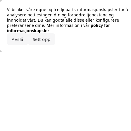
Error loading the brand
Vi bruker våre egne og tredjeparts informasjonskapsler for å
analysere nettlesingen din og forbedre tjenestene og
innholdet vårt. Du kan godta alle disse eller konfigurere
preferansene dine. Mer informasjon i vår
policy for
informasjonskapsler
Avslå
Sett opp
Godta alle