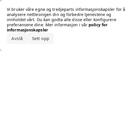
Error loading the brand
Vi bruker våre egne og tredjeparts informasjonskapsler for å
analysere nettlesingen din og forbedre tjenestene og
innholdet vårt. Du kan godta alle disse eller konfigurere
preferansene dine. Mer informasjon i vår
policy for
informasjonskapsler
Avslå
Sett opp
Godta alle