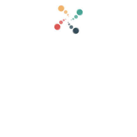
לחפש
להראות ישן
קטגוריות
ם שלך באינטרנט עם Vivetix
שה עם QR דרך האפליקציה
ות
ארגן את האירוע שלך
איך לארגן אירוע באינטרנט?
היתרונות בארגון האירוע שלכם באינטרנט
איך לקדם את האירוע שלך באינטרנט?
מכירת כרטיסים לאירוע צדקה
ארגון וקידום קונצרטים מוזיקליים
לארגן ולקדם שיעורי יוגה ופילאטיס
אזהרה משפטית