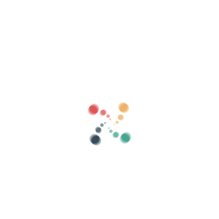
לחפש
מכור את הכרטיסים שלך באינטרנט עם
Vivetix
נהל אוספים, רשימות אורחים, שליטה בגישה עם QR
דרך האפליקציה
עלינו
מה זה Vivetix?
איך זה עובד?
מה אנחנו מציעים?
מחיר
חלופה למכירת כרטיסים
יתרונות הערכה הדיגיטלית
ארגן את האירוע שלך
איך לארגן אירוע באינטרנט?
היתרונות בארגון האירוע שלכם באינטרנט