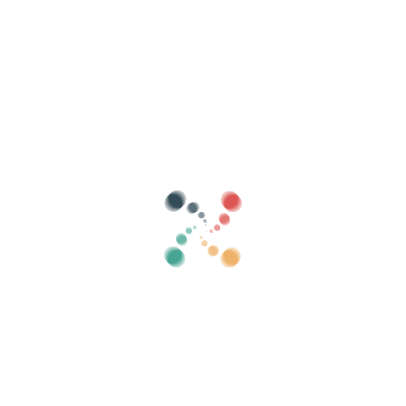
לחפש
מכור את הכרטיסים שלך באינטרנט עם
Vivetix
נהל אוספים, רשימות אורחים, שליטה בגישה עם QR
דרך האפליקציה
עלינו
מה זה Vivetix?
איך זה עובד?
מה אנחנו מציעים?
מחיר
חלופה למכירת כרטיסים
יתרונות הערכה הדיגיטלית
ארגן את האירוע שלך
איך לארגן אירוע באינטרנט?
היתרונות בארגון האירוע שלכם באינטרנט