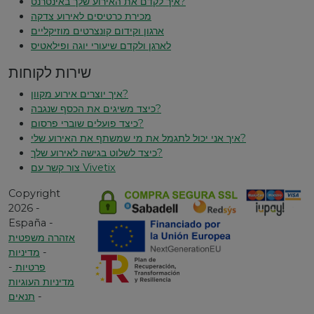
איך לקדם את האירוע שלך באינטרנט?
מכירת כרטיסים לאירוע צדקה
ארגון וקידום קונצרטים מוזיקליים
לארגן ולקדם שיעורי יוגה ופילאטיס
שירות לקוחות
איך יוצרים אירוע מקוון?
כיצד משיגים את הכסף שנגבה?
כיצד פועלים שוברי פרסום?
איך אני יכול לתגמל את מי שמשתף את האירוע שלי?
כיצד לשלוט בגישה לאירוע שלך?
צור קשר עם Vivetix
Copyright
2026 -
España -
אזהרה משפטית
-
מדיניות
פרטיות
-
מדיניות העוגיות
-
תנאים