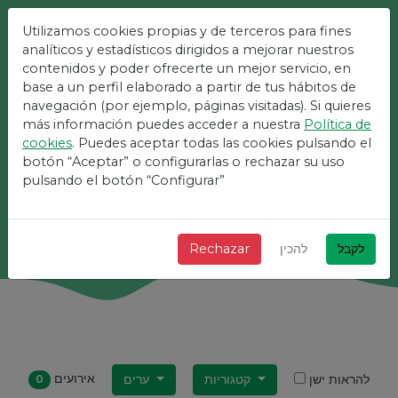
Utilizamos cookies propias y de terceros para fines
הפלטפורמה הקלה ביותר
analíticos y estadísticos dirigidos a mejorar nuestros
contenidos y poder ofrecerte un mejor servicio, en
לאירועים
base a un perfil elaborado a partir de tus hábitos de
navegación (por ejemplo, páginas visitadas). Si quieres
más información puedes acceder a nuestra
Política de
+ מהיר + פשוט ובחינם!
cookies
. Puedes aceptar todas las cookies pulsando el
botón “Aceptar” o configurarlas o rechazar su uso
pulsando el botón “Configurar”
לחפש
לקבל
להכין
Rechazar
אירועים
להראות ישן
קטגוריות
ערים
0