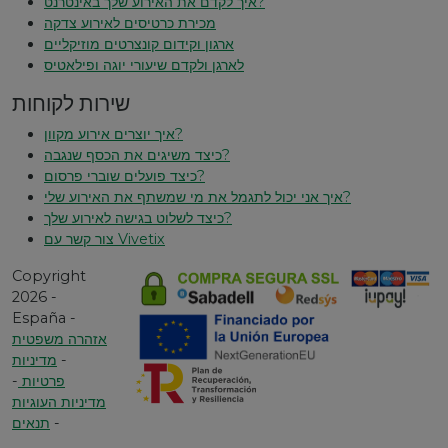
איך לקדם את האירוע שלך באינטרנט?
מכירת כרטיסים לאירוע צדקה
ארגון וקידום קונצרטים מוזיקליים
לארגן ולקדם שיעורי יוגה ופילאטיס
שירות לקוחות
איך יוצרים אירוע מקוון?
כיצד משיגים את הכסף שנגבה?
כיצד פועלים שוברי פרסום?
איך אני יכול לתגמל את מי שמשתף את האירוע שלי?
כיצד לשלוט בגישה לאירוע שלך?
צור קשר עם Vivetix
Copyright
2026 -
España -
אזהרה משפטית
-
מדיניות
פרטיות
-
מדיניות העוגיות
-
תנאים