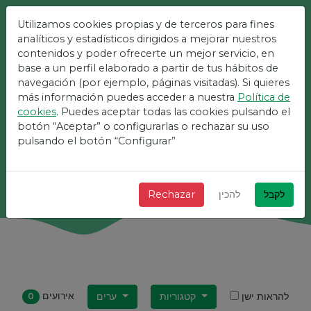
Utilizamos cookies propias y de terceros para fines
הפלטפורמה הקלה ביותר
analíticos y estadísticos dirigidos a mejorar nuestros
contenidos y poder ofrecerte un mejor servicio, en
לאירועים
base a un perfil elaborado a partir de tus hábitos de
navegación (por ejemplo, páginas visitadas). Si quieres
más información puedes acceder a nuestra
Política de
+ מהיר + פשוט ובחינם!
cookies
. Puedes aceptar todas las cookies pulsando el
botón “Aceptar” o configurarlas o rechazar su uso
pulsando el botón “Configurar”
לחפש
לקבל
להכין
Rechazar
אירועים
להראות ישן
קטגוריות
ערים
0