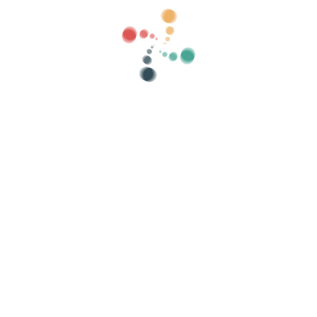
לחפש
להראות ישן
קטגוריות
ם שלך באינטרנט עם Vivetix
שה עם QR דרך האפליקציה
ות
ארגן את האירוע שלך
איך לארגן אירוע באינטרנט?
היתרונות בארגון האירוע שלכם באינטרנט
איך לקדם את האירוע שלך באינטרנט?
מכירת כרטיסים לאירוע צדקה
ארגון וקידום קונצרטים מוזיקליים
לארגן ולקדם שיעורי יוגה ופילאטיס
אזהרה משפטית