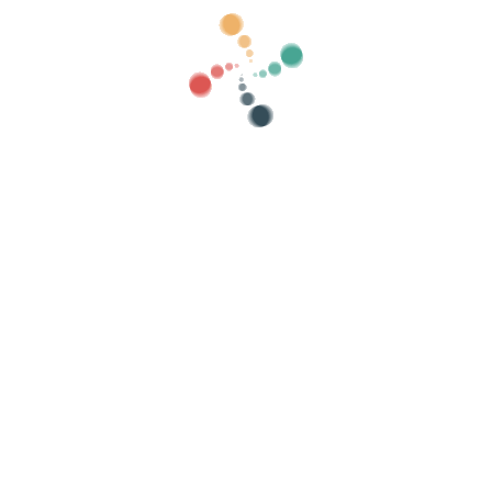
לחפש
להראות ישן
קטגוריות
ם שלך באינטרנט עם Vivetix
שה עם QR דרך האפליקציה
ות
ארגן את האירוע שלך
איך לארגן אירוע באינטרנט?
היתרונות בארגון האירוע שלכם באינטרנט
איך לקדם את האירוע שלך באינטרנט?
מכירת כרטיסים לאירוע צדקה
ארגון וקידום קונצרטים מוזיקליים
לארגן ולקדם שיעורי יוגה ופילאטיס
אזהרה משפטית