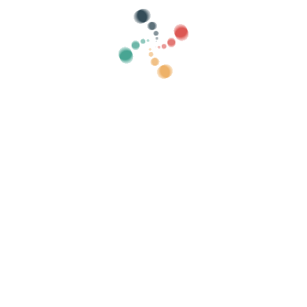
לחפש
להראות ישן
קטגוריות
ם שלך באינטרנט עם Vivetix
שה עם QR דרך האפליקציה
ות
ארגן את האירוע שלך
איך לארגן אירוע באינטרנט?
היתרונות בארגון האירוע שלכם באינטרנט
איך לקדם את האירוע שלך באינטרנט?
מכירת כרטיסים לאירוע צדקה
ארגון וקידום קונצרטים מוזיקליים
לארגן ולקדם שיעורי יוגה ופילאטיס
אזהרה משפטית