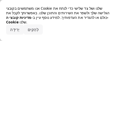
Error loading the brand
אנו משתמשים בקובצי Cookie שלנו ושל צד שלישי כדי לנתח את
הגלישה שלך ולשפר את השירותים והתוכן שלנו. באפשרותך לקבל את
כולם או להגדיר את העדפותיך. למידע נוסף עיין ב-
מדיניות קובצי ה-
שלנו.
Cookie
קבלו את הכל
לְהַקִים
יְרִידָה