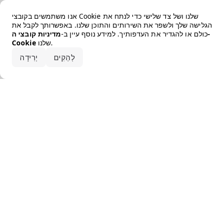
Error loading the brand
אנו משתמשים בקובצי Cookie שלנו ושל צד שלישי כדי לנתח את
הגלישה שלך ולשפר את השירותים והתוכן שלנו. באפשרותך לקבל את
כולם או להגדיר את העדפותיך. למידע נוסף עיין ב-
מדיניות קובצי ה-
שלנו.
Cookie
קבלו את הכל
לְהַקִים
יְרִידָה