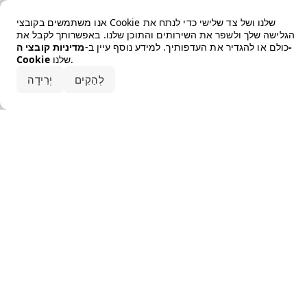
Error loading the brand
אנו משתמשים בקובצי Cookie שלנו ושל צד שלישי כדי לנתח את
הגלישה שלך ולשפר את השירותים והתוכן שלנו. באפשרותך לקבל את
כולם או להגדיר את העדפותיך. למידע נוסף עיין ב-
מדיניות קובצי ה-
שלנו.
Cookie
קבלו את הכל
לְהַקִים
יְרִידָה