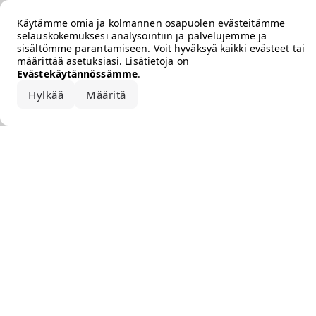
Error loading the brand
Käytämme omia ja kolmannen osapuolen evästeitämme
selauskokemuksesi analysointiin ja palvelujemme ja
sisältömme parantamiseen. Voit hyväksyä kaikki evästeet tai
määrittää asetuksiasi. Lisätietoja on
Evästekäytännössämme
.
Hylkää
Määritä
Hyväksy kaikki