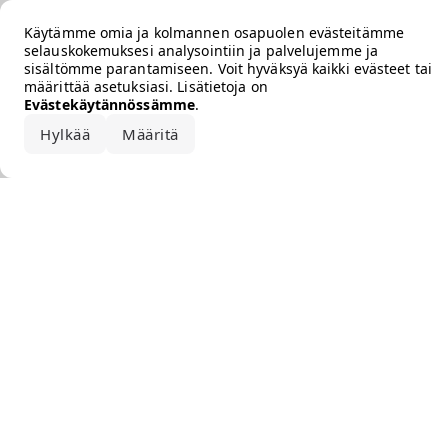
Error loading the brand
Käytämme omia ja kolmannen osapuolen evästeitämme
selauskokemuksesi analysointiin ja palvelujemme ja
sisältömme parantamiseen. Voit hyväksyä kaikki evästeet tai
määrittää asetuksiasi. Lisätietoja on
Evästekäytännössämme
.
Hylkää
Määritä
Hyväksy kaikki