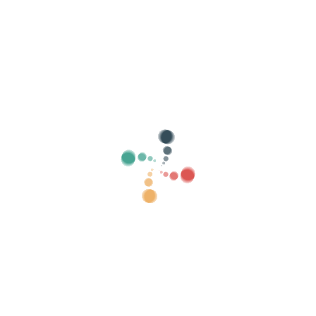
Hae
Myy lippusi verkossa Vivetix
Hallitse kokoelmia, vierasluetteloita, hallitse
pääsyä QR:lla sovelluksen kautta
Meistä
Mikä on Vivetix?
Kuinka se toimii?
Mitä me tarjoamme?
Hinta
Vaihtoehto myydä lippuja
Digisarjan edut
Järjestä tapahtumasi
Kuinka järjestää tapahtuma verkossa?
Tapahtuman järjestämisen edut verkossa
Kuinka mainostaa tapahtumaasi verkossa?
Myy lippuja hyväntekeväisyystapahtumaan