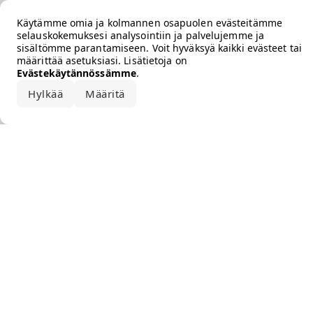
Error loading the brand
Käytämme omia ja kolmannen osapuolen evästeitämme
selauskokemuksesi analysointiin ja palvelujemme ja
sisältömme parantamiseen. Voit hyväksyä kaikki evästeet tai
määrittää asetuksiasi. Lisätietoja on
Evästekäytännössämme
.
Hylkää
Määritä
Hyväksy kaikki