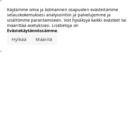
Error loading the brand
Käytämme omia ja kolmannen osapuolen evästeitämme
selauskokemuksesi analysointiin ja palvelujemme ja
sisältömme parantamiseen. Voit hyväksyä kaikki evästeet tai
määrittää asetuksiasi. Lisätietoja on
Evästekäytännössämme
.
Hylkää
Määritä
Hyväksy kaikki