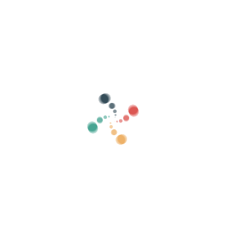
Hae
Myy lippusi verkossa Vivetix
Hallitse kokoelmia, vierasluetteloita, hallitse
pääsyä QR:lla sovelluksen kautta
Meistä
Mikä on Vivetix?
Kuinka se toimii?
Mitä me tarjoamme?
Hinta
Vaihtoehto myydä lippuja
Digisarjan edut
Järjestä tapahtumasi
Kuinka järjestää tapahtuma verkossa?
Tapahtuman järjestämisen edut verkossa
Kuinka mainostaa tapahtumaasi verkossa?
Myy lippuja hyväntekeväisyystapahtumaan