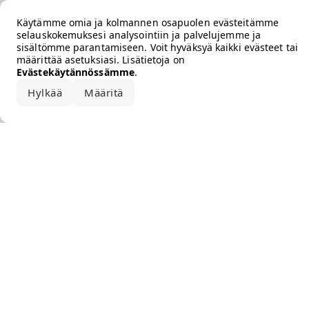
Error loading the brand
Käytämme omia ja kolmannen osapuolen evästeitämme
selauskokemuksesi analysointiin ja palvelujemme ja
sisältömme parantamiseen. Voit hyväksyä kaikki evästeet tai
määrittää asetuksiasi. Lisätietoja on
Evästekäytännössämme
.
Hylkää
Määritä
Hyväksy kaikki