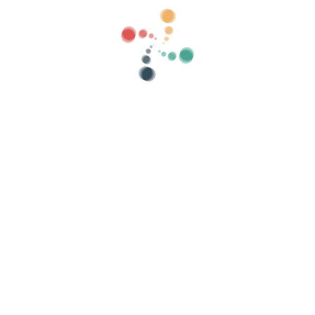
Luokat
näytä vanha
Hae
Myy lippusi verkossa Vivetix
ia, vierasluetteloita, hallitse pääsyä QR:lla s
Järjestä tapahtumasi
As
Kuinka järjestää tapahtuma verkossa?
Tapahtuman järjestämisen edut verkossa
Kuinka mainostaa tapahtumaasi verkossa?
Myy lippuja hyväntekeväisyystapahtumaan
Järjestä ja edistää musiikkikonsertteja
Järjestä ja mainosta jooga- ja pilatestunteja
ietosuojakäytäntö