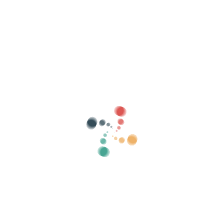
Bilatu
Saldu zure sarrerak linean Vivetix-rekin
Kudeatu bildumak, gonbidatuen zerrendak,
kontrolatu sarbidea QR bidez aplikazioaren
bidez
Guri buruz
Zer da Vivetix?
Nola dabil?
Zer eskaintzen dugu?
Prezioa
Sarrerak saltzeko alternatiba
Kit digitalaren abantailak
Antolatu zure ekitaldia
Nola antolatu ekitaldi bat sarean?
Zure ekitaldia sarean antolatzearen abantailak
Nola sustatu zure ekitaldia sarean?