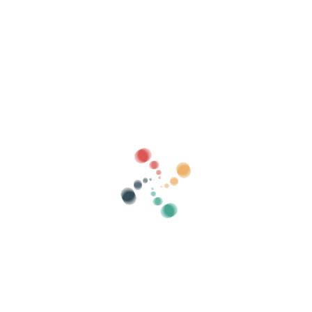
Bilatu
Saldu zure sarrerak linean Vivetix-rekin
Kudeatu bildumak, gonbidatuen zerrendak,
kontrolatu sarbidea QR bidez aplikazioaren
bidez
Guri buruz
Zer da Vivetix?
Nola dabil?
Zer eskaintzen dugu?
Prezioa
Sarrerak saltzeko alternatiba
Kit digitalaren abantailak
Antolatu zure ekitaldia
Nola antolatu ekitaldi bat sarean?
Zure ekitaldia sarean antolatzearen abantailak
Nola sustatu zure ekitaldia sarean?