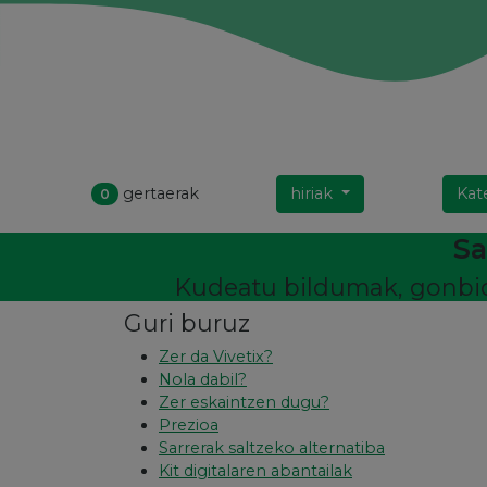
gertaerak
hiriak
Kat
0
Sa
Kudeatu bildumak, gonbida
Guri buruz
Zer da Vivetix?
Nola dabil?
Zer eskaintzen dugu?
Prezioa
Sarrerak saltzeko alternatiba
Kit digitalaren abantailak