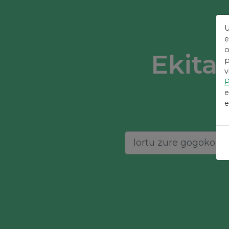
U
e
o
Ekita
p
v
P
e
e