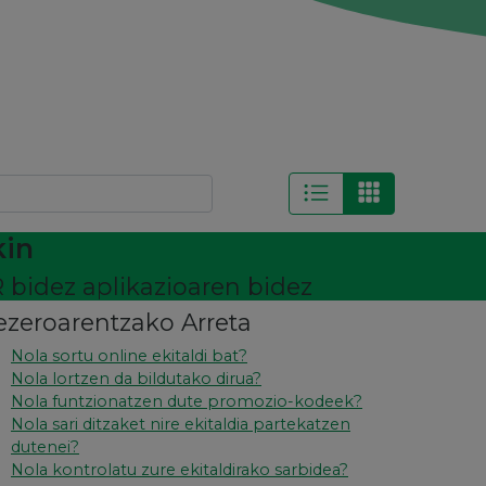
kin
 bidez aplikazioaren bidez
ezeroarentzako Arreta
Nola sortu online ekitaldi bat?
Nola lortzen da bildutako dirua?
Nola funtzionatzen dute promozio-kodeek?
Nola sari ditzaket nire ekitaldia partekatzen
dutenei?
Nola kontrolatu zure ekitaldirako sarbidea?