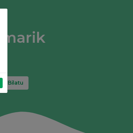
rmarik
Bilatu