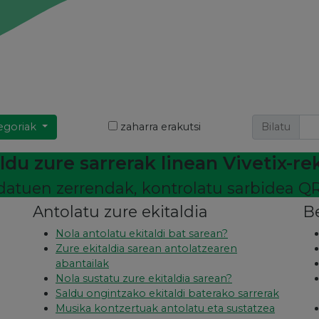
egoriak
zaharra erakutsi
Bilatu
ldu zure sarrerak linean Vivetix-re
tuen zerrendak, kontrolatu sarbidea QR
Antolatu zure ekitaldia
B
Nola antolatu ekitaldi bat sarean?
Zure ekitaldia sarean antolatzearen
abantailak
Nola sustatu zure ekitaldia sarean?
Saldu ongintzako ekitaldi baterako sarrerak
Musika kontzertuak antolatu eta sustatzea