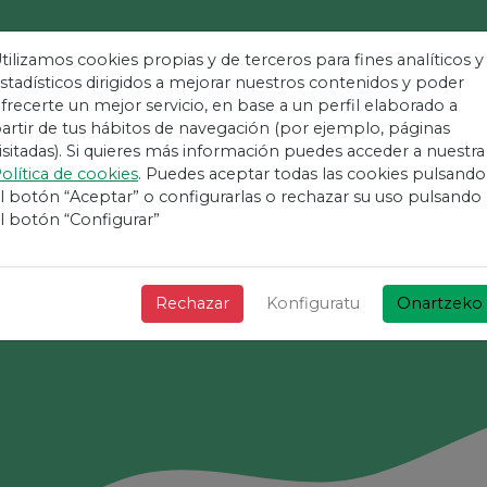
tilizamos cookies propias y de terceros para fines analíticos y
stadísticos dirigidos a mejorar nuestros contenidos y poder
frecerte un mejor servicio, en base a un perfil elaborado a
ldietarako Platafo
artir de tus hábitos de navegación (por ejemplo, páginas
isitadas). Si quieres más información puedes acceder a nuestra
olítica de cookies
. Puedes aceptar todas las cookies pulsando
Errazena
l botón “Aceptar” o configurarlas o rechazar su uso pulsando
l botón “Configurar”
+ Azkarra + Sinplea eta doakoa!
Rechazar
Konfiguratu
Onartzeko