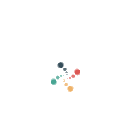
Bilatu
Saldu zure sarrerak linean Vivetix-rekin
Kudeatu bildumak, gonbidatuen zerrendak,
kontrolatu sarbidea QR bidez aplikazioaren
bidez
Guri buruz
Zer da Vivetix?
Nola dabil?
Zer eskaintzen dugu?
Prezioa
Sarrerak saltzeko alternatiba
Kit digitalaren abantailak
Antolatu zure ekitaldia
Nola antolatu ekitaldi bat sarean?
Zure ekitaldia sarean antolatzearen abantailak
Nola sustatu zure ekitaldia sarean?