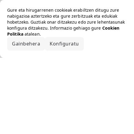
Gure eta hirugarrenen cookieak erabiltzen ditugu zure
nabigazioa aztertzeko eta gure zerbitzuak eta edukiak
hobetzeko. Guztiak onar ditzakezu edo zure lehentasunak
konfigura ditzakezu. Informazio gehiago gure
Cookien
Politika
atalean.
Gainbehera
Konfiguratu
Onartu guztiak