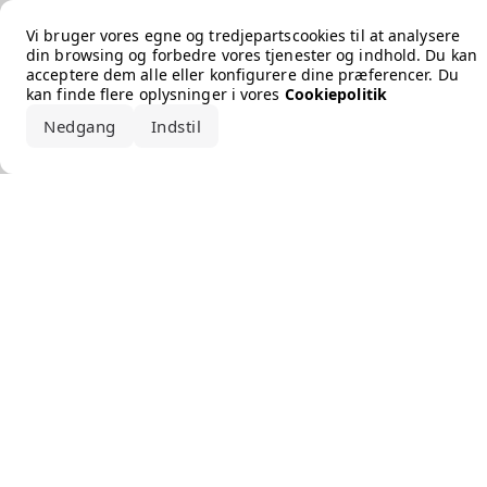
Error loading the brand
Vi bruger vores egne og tredjepartscookies til at analysere
din browsing og forbedre vores tjenester og indhold. Du kan
acceptere dem alle eller konfigurere dine præferencer. Du
kan finde flere oplysninger i vores
Cookiepolitik
Nedgang
Indstil
Accepter alle