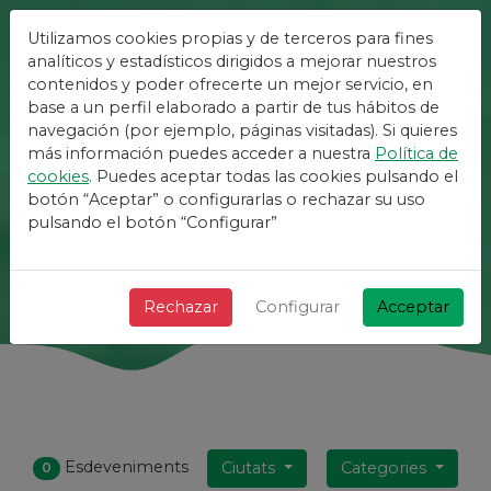
Utilizamos cookies propias y de terceros para fines
La Plataforma Més Fàcil
analíticos y estadísticos dirigidos a mejorar nuestros
contenidos y poder ofrecerte un mejor servicio, en
Per A Esdeveniments
base a un perfil elaborado a partir de tus hábitos de
navegación (por ejemplo, páginas visitadas). Si quieres
más información puedes acceder a nuestra
Política de
¡ + Ràpid + Senzill i gratis !
cookies
. Puedes aceptar todas las cookies pulsando el
botón “Aceptar” o configurarlas o rechazar su uso
pulsando el botón “Configurar”
Cerca
Rechazar
Configurar
Acceptar
Esdeveniments
Ciutats
Categories
0