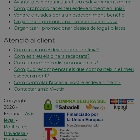
Avantatges d'organitzar el teu esdeveniment online
Com promocionar el teu esdeveniment en línia?
Vendre entrades per a un esdeveniment benèfic
Organitzar i promocionar concerts de música
Organitzar i promocionar classes de ioga i pilates
Atenció al client
Com crear un esdeveniment en línia?
Com es treu els diners recaptats?
Com funcionen codis promocionals?
Com puc recompensar els que comparteixin el meu
esdeveniment?
Com controlar l'accés al vostre esdeveniment?
Contactar amb Vivetix
Copyright
2026 -
España -
Avís
legal
-
Política de
Privadesa
-
Política de