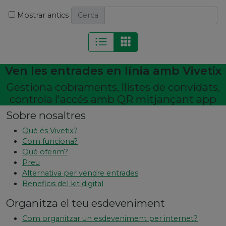
Mostrar antics
Cerca
Ven les entrades en línia amb Vivetix
Gestiona cobraments, llistes de convidats,
controla l'accés amb QR mitjançant app
Sobre nosaltres
Què és Vivetix?
Com funciona?
Què oferim?
Preu
Alternativa per vendre entrades
Beneficis del kit digital
Organitza el teu esdeveniment
Com organitzar un esdeveniment per internet?