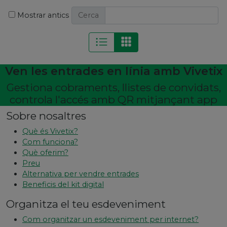
Mostrar antics
Cerca
Ven les entrades en línia amb Vivetix
Gestiona cobraments, llistes de convidats,
controla l'accés amb QR mitjançant app
Sobre nosaltres
Què és Vivetix?
Com funciona?
Què oferim?
Preu
Alternativa per vendre entrades
Beneficis del kit digital
Organitza el teu esdeveniment
Com organitzar un esdeveniment per internet?