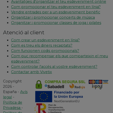
Avantatges d'organitzar el teu esdeveniment online
Com promocionar el teu esdeveniment en línia?
Vendre entrades per a un esdeveniment benèfic
Organitzar i promocionar concerts de música
Organitzar i promocionar classes de ioga i pilates
Atenció al client
Com crear un esdeveniment en línia?
Com es treu els diners recaptats?
Com funcionen codis promocionals?
Com puc recompensar els que comparteixin el meu
esdeveniment?
Com controlar l'accés al vostre esdeveniment?
Contactar amb Vivetix
Copyright
2026 -
España -
Avís
legal
-
Política de
Privadesa
-
Política de