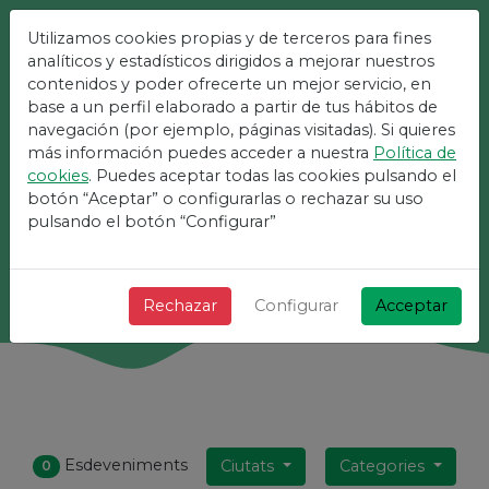
Utilizamos cookies propias y de terceros para fines
La Plataforma Més Fàcil
analíticos y estadísticos dirigidos a mejorar nuestros
contenidos y poder ofrecerte un mejor servicio, en
Per A Esdeveniments
base a un perfil elaborado a partir de tus hábitos de
navegación (por ejemplo, páginas visitadas). Si quieres
más información puedes acceder a nuestra
Política de
¡ + Ràpid + Senzill i gratis !
cookies
. Puedes aceptar todas las cookies pulsando el
botón “Aceptar” o configurarlas o rechazar su uso
pulsando el botón “Configurar”
Cerca
Rechazar
Configurar
Acceptar
Esdeveniments
Ciutats
Categories
0