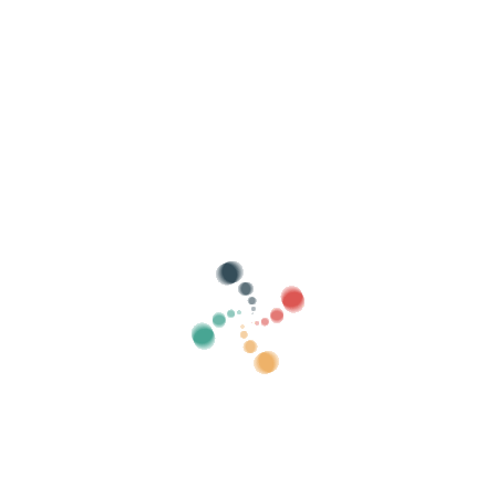
Mostrar antics
Cerca
Ven les entrades en línia amb Vivetix
Gestiona cobraments, llistes de convidats,
controla l'accés amb QR mitjançant app
Sobre nosaltres
Què és Vivetix?
Com funciona?
Què oferim?
Preu
Alternativa per vendre entrades
Beneficis del kit digital
Organitza el teu esdeveniment
Com organitzar un esdeveniment per internet?