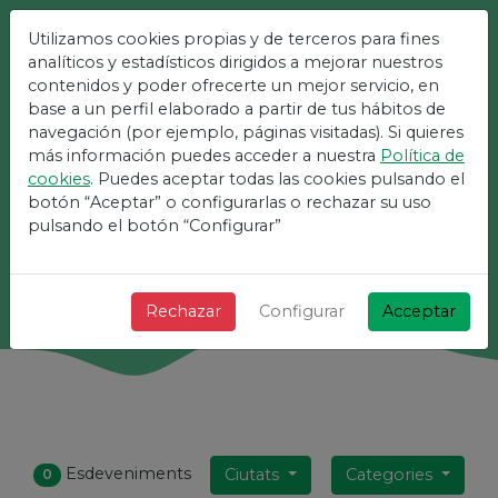
Utilizamos cookies propias y de terceros para fines
La Plataforma Més Fàcil
analíticos y estadísticos dirigidos a mejorar nuestros
contenidos y poder ofrecerte un mejor servicio, en
Per A Esdeveniments
base a un perfil elaborado a partir de tus hábitos de
navegación (por ejemplo, páginas visitadas). Si quieres
más información puedes acceder a nuestra
Política de
¡ + Ràpid + Senzill i gratis !
cookies
. Puedes aceptar todas las cookies pulsando el
botón “Aceptar” o configurarlas o rechazar su uso
pulsando el botón “Configurar”
Cerca
Rechazar
Configurar
Acceptar
Esdeveniments
Ciutats
Categories
0