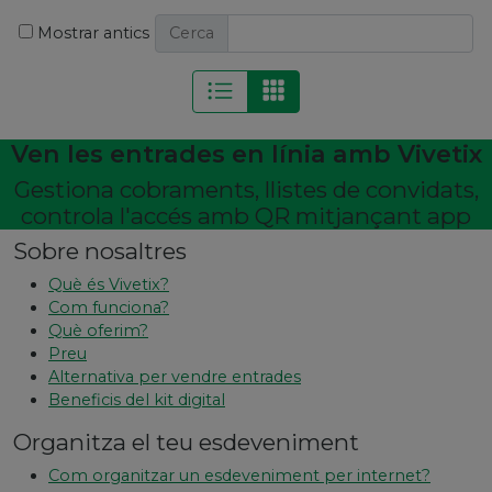
Mostrar antics
Cerca
Ven les entrades en línia amb Vivetix
Gestiona cobraments, llistes de convidats,
controla l'accés amb QR mitjançant app
Sobre nosaltres
Què és Vivetix?
Com funciona?
Què oferim?
Preu
Alternativa per vendre entrades
Beneficis del kit digital
Organitza el teu esdeveniment
Com organitzar un esdeveniment per internet?