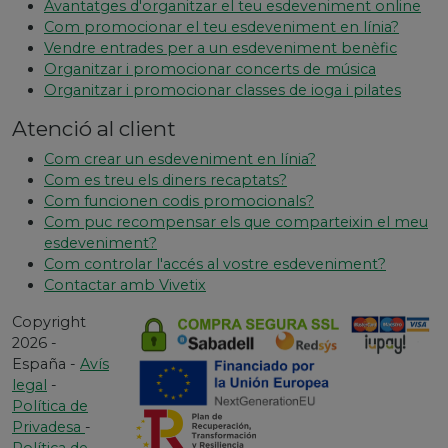
Avantatges d'organitzar el teu esdeveniment online
Com promocionar el teu esdeveniment en línia?
Vendre entrades per a un esdeveniment benèfic
Organitzar i promocionar concerts de música
Organitzar i promocionar classes de ioga i pilates
Atenció al client
Com crear un esdeveniment en línia?
Com es treu els diners recaptats?
Com funcionen codis promocionals?
Com puc recompensar els que comparteixin el meu
esdeveniment?
Com controlar l'accés al vostre esdeveniment?
Contactar amb Vivetix
Copyright
2026 -
España -
Avís
legal
-
Política de
Privadesa
-
Política de