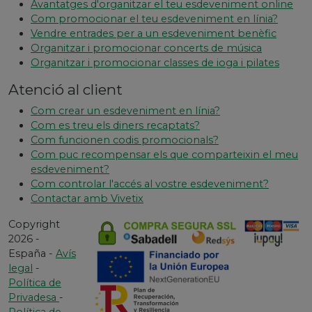
Avantatges d'organitzar el teu esdeveniment online
Com promocionar el teu esdeveniment en línia?
Vendre entrades per a un esdeveniment benèfic
Organitzar i promocionar concerts de música
Organitzar i promocionar classes de ioga i pilates
Atenció al client
Com crear un esdeveniment en línia?
Com es treu els diners recaptats?
Com funcionen codis promocionals?
Com puc recompensar els que comparteixin el meu
esdeveniment?
Com controlar l'accés al vostre esdeveniment?
Contactar amb Vivetix
Copyright
2026 -
España -
Avís
legal
-
Política de
Privadesa
-
Política de