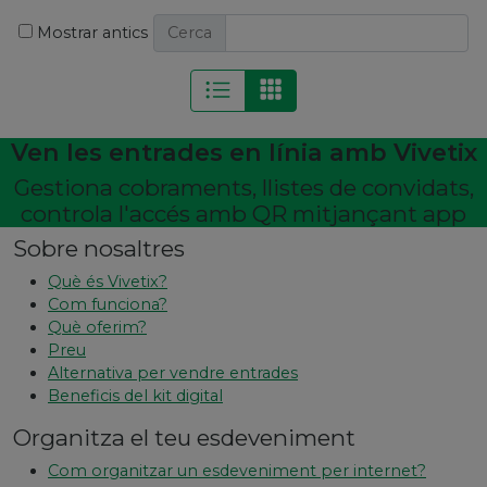
Mostrar antics
Cerca
Ven les entrades en línia amb Vivetix
Gestiona cobraments, llistes de convidats,
controla l'accés amb QR mitjançant app
Sobre nosaltres
Què és Vivetix?
Com funciona?
Què oferim?
Preu
Alternativa per vendre entrades
Beneficis del kit digital
Organitza el teu esdeveniment
Com organitzar un esdeveniment per internet?