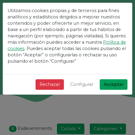
Utilizamos cookies propias y de terceros para fines
La Plataforma Més Fàcil
analíticos y estadísticos dirigidos a mejorar nuestros
contenidos y poder ofrecerte un mejor servicio, en
Per A Esdeveniments
base a un perfil elaborado a partir de tus hábitos de
navegación (por ejemplo, páginas visitadas). Si quieres
más información puedes acceder a nuestra
Política de
¡ + Ràpid + Senzill i gratis !
cookies
. Puedes aceptar todas las cookies pulsando el
botón “Aceptar” o configurarlas o rechazar su uso
pulsando el botón “Configurar”
Cerca
Rechazar
Configurar
Acceptar
Esdeveniments
Ciutats
Categories
0