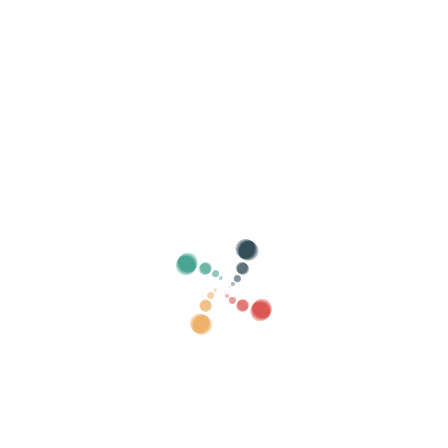
Mostrar antics
Cerca
Ven les entrades en línia amb Vivetix
Gestiona cobraments, llistes de convidats,
controla l'accés amb QR mitjançant app
Sobre nosaltres
Què és Vivetix?
Com funciona?
Què oferim?
Preu
Alternativa per vendre entrades
Beneficis del kit digital
Organitza el teu esdeveniment
Com organitzar un esdeveniment per internet?