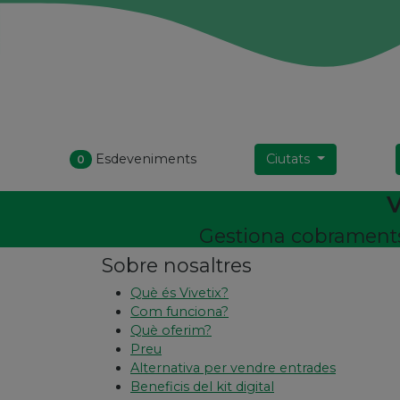
Esdeveniments
Ciutats
0
V
Gestiona cobraments,
Sobre nosaltres
Què és Vivetix?
Com funciona?
Què oferim?
Preu
Alternativa per vendre entrades
Beneficis del kit digital