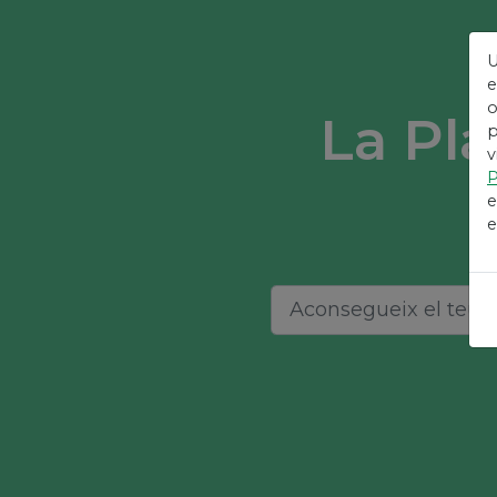
U
e
o
La Pla
p
v
P
e
e