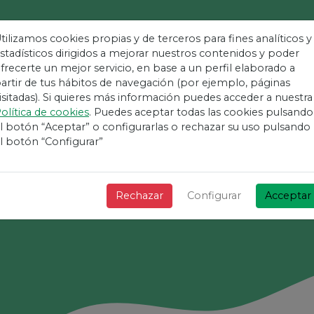
tilizamos cookies propias y de terceros para fines analíticos y
stadísticos dirigidos a mejorar nuestros contenidos y poder
frecerte un mejor servicio, en base a un perfil elaborado a
taforma Més Fàci
artir de tus hábitos de navegación (por ejemplo, páginas
isitadas). Si quieres más información puedes acceder a nuestra
olítica de cookies
. Puedes aceptar todas las cookies pulsando
Esdeveniments
l botón “Aceptar” o configurarlas o rechazar su uso pulsando
l botón “Configurar”
¡ + Ràpid + Senzill i gratis !
Rechazar
Configurar
Acceptar