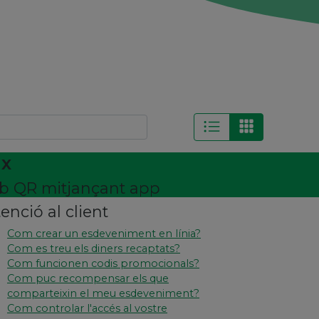
ix
amb QR mitjançant app
enció al client
Com crear un esdeveniment en línia?
Com es treu els diners recaptats?
Com funcionen codis promocionals?
Com puc recompensar els que
comparteixin el meu esdeveniment?
Com controlar l'accés al vostre