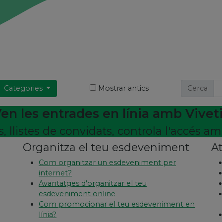
Categories
Mostrar antics
Cerca
en les entrades en línia amb Vivet
 llistes de convidats, controla l'accés 
Organitza el teu esdeveniment
At
Com organitzar un esdeveniment per
internet?
Avantatges d'organitzar el teu
esdeveniment online
Com promocionar el teu esdeveniment en
línia?