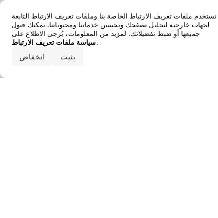
Error loading the brand
نستخدم ملفات تعريف الارتباط الخاصة بنا وملفات تعريف الارتباط التابعة
لجهات خارجية لتحليل تصفحك وتحسين خدماتنا ومحتوياتنا. يمكنك قبول
جميعها أو ضبط تفضيلاتك. لمزيد من المعلومات، يُرجى الاطلاع على
.
سياسة ملفات تعريف الارتباط
قبول الكل
يثبت
انخفاض