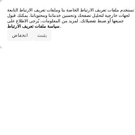
Error loading the brand
نستخدم ملفات تعريف الارتباط الخاصة بنا وملفات تعريف الارتباط التابعة
لجهات خارجية لتحليل تصفحك وتحسين خدماتنا ومحتوياتنا. يمكنك قبول
جميعها أو ضبط تفضيلاتك. لمزيد من المعلومات، يُرجى الاطلاع على
.
سياسة ملفات تعريف الارتباط
قبول الكل
يثبت
انخفاض