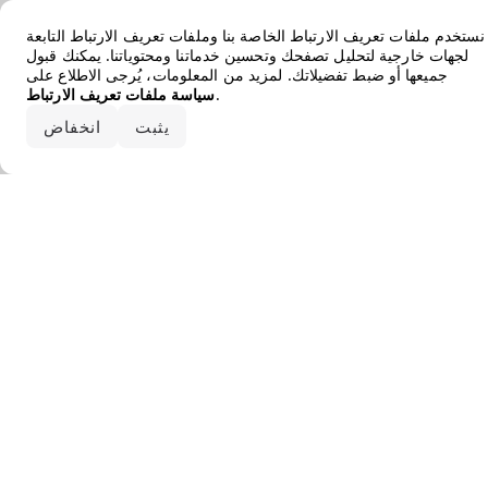
Error loading the brand
نستخدم ملفات تعريف الارتباط الخاصة بنا وملفات تعريف الارتباط التابعة
لجهات خارجية لتحليل تصفحك وتحسين خدماتنا ومحتوياتنا. يمكنك قبول
جميعها أو ضبط تفضيلاتك. لمزيد من المعلومات، يُرجى الاطلاع على
.
سياسة ملفات تعريف الارتباط
قبول الكل
يثبت
انخفاض