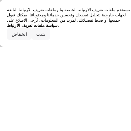
Error loading the brand
نستخدم ملفات تعريف الارتباط الخاصة بنا وملفات تعريف الارتباط التابعة
لجهات خارجية لتحليل تصفحك وتحسين خدماتنا ومحتوياتنا. يمكنك قبول
جميعها أو ضبط تفضيلاتك. لمزيد من المعلومات، يُرجى الاطلاع على
.
سياسة ملفات تعريف الارتباط
قبول الكل
يثبت
انخفاض