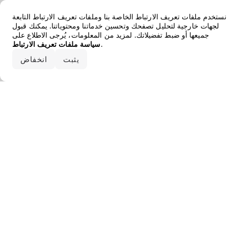
Error loading the brand
نستخدم ملفات تعريف الارتباط الخاصة بنا وملفات تعريف الارتباط التابعة
لجهات خارجية لتحليل تصفحك وتحسين خدماتنا ومحتوياتنا. يمكنك قبول
جميعها أو ضبط تفضيلاتك. لمزيد من المعلومات، يُرجى الاطلاع على
.
سياسة ملفات تعريف الارتباط
قبول الكل
يثبت
انخفاض