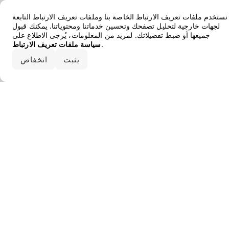
Error loading the brand
نستخدم ملفات تعريف الارتباط الخاصة بنا وملفات تعريف الارتباط التابعة
لجهات خارجية لتحليل تصفحك وتحسين خدماتنا ومحتوياتنا. يمكنك قبول
جميعها أو ضبط تفضيلاتك. لمزيد من المعلومات، يُرجى الاطلاع على
.
سياسة ملفات تعريف الارتباط
قبول الكل
يثبت
انخفاض