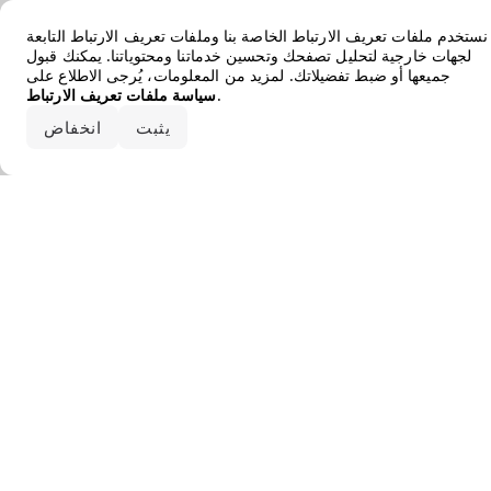
Error loading the brand
نستخدم ملفات تعريف الارتباط الخاصة بنا وملفات تعريف الارتباط التابعة
لجهات خارجية لتحليل تصفحك وتحسين خدماتنا ومحتوياتنا. يمكنك قبول
جميعها أو ضبط تفضيلاتك. لمزيد من المعلومات، يُرجى الاطلاع على
.
سياسة ملفات تعريف الارتباط
قبول الكل
يثبت
انخفاض