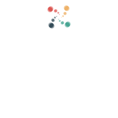
Kategoriler
eski göster
Arama
Biletlerinizi Vivetix ile çevrimiçi satın
k listelerini yönetin, uygulama üzerinden QR ile
Etkinliğinizi düzenleyin
Mü
Çevrimiçi bir etkinlik nasıl organize edilir?
Etkinliğinizi çevrimiçi düzenlemenin avantajları
Etkinliğinizi çevrimiçi ortamda nasıl tanıtabilirsiniz?
Bir yardım etkinliğine bilet satmak
Müzik konserleri düzenlemek ve tanıtmak
Yoga ve pilates derslerini organize etmek ve
tanıtmak
ikası
-
Çerez