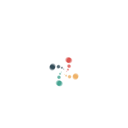
Arama
Biletlerinizi Vivetix ile çevrimiçi satın
Koleksiyonları, konuk listelerini yönetin,
uygulama üzerinden QR ile erişimi kontrol edin
Hakkımızda
Vivetix nedir?
O nasıl çalışır?
Teklifimiz?
Fiyat
Bilet satmanın alternatifi
Dijital kitin faydaları
Etkinliğinizi düzenleyin
Çevrimiçi bir etkinlik nasıl organize edilir?
Etkinliğinizi çevrimiçi düzenlemenin avantajları
Etkinliğinizi çevrimiçi ortamda nasıl tanıtabilirsiniz?
Bir yardım etkinliğine bilet satmak